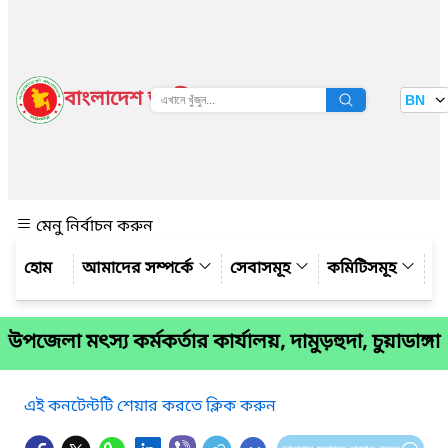
বাংলাদেশ জাতীয় তথ্য বাতায়ন
BN
দেখুন
মেনু নির্বাচন করুন
আমাদের সম্পর্কে
সেবাসমূহ
কমিটিসমূহ
য
উপজেলা মৎস্য কর্মকর্তার কার্যালয়, দামুড়হুদা, চুয়াডাঙ্গা
এই কনটেন্টটি শেয়ার করতে ক্লিক করুন