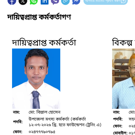
আপনার মতামত প্রদান করুন
দায়িত্বপ্রাপ্ত কর্মকর্তাগণ
দায়িত্বপ্রাপ্ত কর্মকর্তা
বিকল্প দ
মো: বিল্লাল হোসেন
মো
নাম:
নাম:
উপজেলা মৎস্য কর্মকর্তা (কর্মকর্তা
সহক
পদবি:
পদবি:
১২-০৭-২০২৬ খ্রি. হতে ফাউন্ডেশন ট্রেনিং এ)
০২
ফোন:
০২৪৭৭৭৯০৭৯৫
ফোন:
০১
মোবাইল: