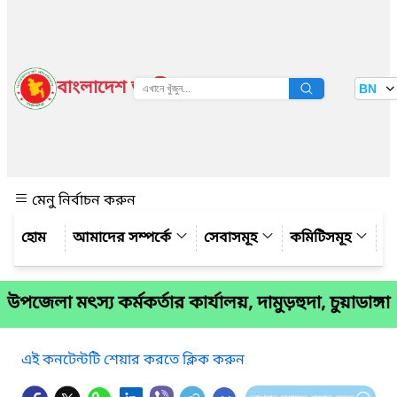
বাংলাদেশ জাতীয় তথ্য বাতায়ন
BN
দেখুন
মেনু নির্বাচন করুন
আমাদের সম্পর্কে
সেবাসমূহ
কমিটিসমূহ
য
উপজেলা মৎস্য কর্মকর্তার কার্যালয়, দামুড়হুদা, চুয়াডাঙ্গা
এই কনটেন্টটি শেয়ার করতে ক্লিক করুন