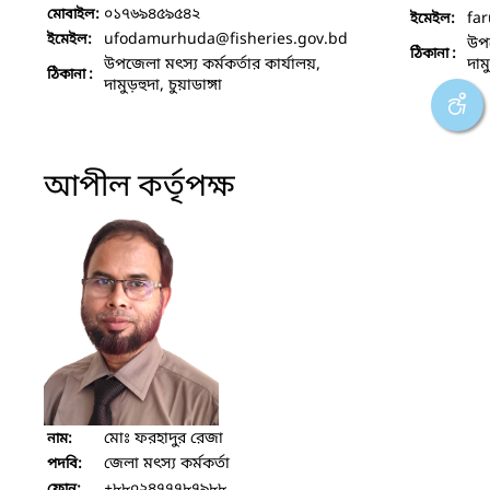
০১৭৬৯৪৫৯৫৪২
মোবাইল:
fa
ইমেইল:
ufodamurhuda
@fisheries.gov.bd
ইমেইল:
উপজ
ঠিকানা :
উপজেলা মৎস্য কর্মকর্তার কার্যালয়,
দামু
ঠিকানা :
দামুড়হুদা, চুয়াডাঙ্গা
আপীল কর্তৃপক্ষ
মোঃ ফরহাদুর রেজা
নাম:
জেলা মৎস্য কর্মকর্তা
পদবি:
+৮৮০২৪৭৭৭৮৭৯৮৮
ফোন: