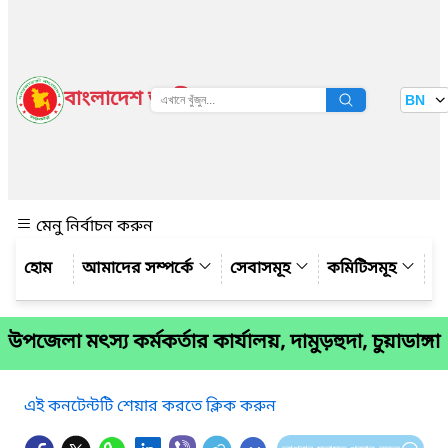
বাংলাদেশ জাতীয় তথ্য বাতায়ন
BN
দেখুন
মেনু নির্বাচন করুন
আমাদের সম্পর্কে
সেবাসমূহ
কমিটিসমূহ
য
উপজেলা মৎস্য কর্মকর্তার কার্যালয়, দামুড়হুদা, চুয়াডাঙ্গা
এই কনটেন্টটি শেয়ার করতে ক্লিক করুন