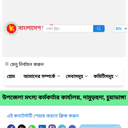
বাংলাদেশ জাতীয় তথ্য বাতায়ন
BN
দেখুন
মেনু নির্বাচন করুন
আমাদের সম্পর্কে
সেবাসমূহ
কমিটিসমূহ
য
উপজেলা মৎস্য কর্মকর্তার কার্যালয়, দামুড়হুদা, চুয়াডাঙ্গা
এই কনটেন্টটি শেয়ার করতে ক্লিক করুন