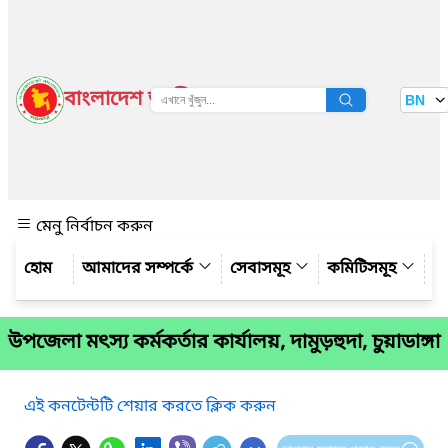
বাংলাদেশ জাতীয় তথ্য বাতায়ন
BN
দেখুন
মেনু নির্বাচন করুন
আমাদের সম্পর্কে
সেবাসমূহ
কমিটিসমূহ
য
উপজেলা মৎস্য কর্মকর্তার কার্যালয়, দামুড়হুদা, চুয়াডাঙ্গা
এই কনটেন্টটি শেয়ার করতে ক্লিক করুন