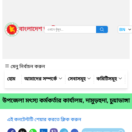
বাংলাদেশ জাতীয় তথ্য বাতায়ন
BN
দেখুন
মেনু নির্বাচন করুন
আমাদের সম্পর্কে
সেবাসমূহ
কমিটিসমূহ
য
উপজেলা মৎস্য কর্মকর্তার কার্যালয়, দামুড়হুদা, চুয়াডাঙ্গা
এই কনটেন্টটি শেয়ার করতে ক্লিক করুন