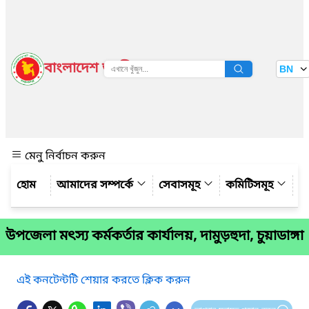
বাংলাদেশ জাতীয় তথ্য বাতায়ন
BN
দেখুন
মেনু নির্বাচন করুন
আমাদের সম্পর্কে
সেবাসমূহ
কমিটিসমূহ
য
উপজেলা মৎস্য কর্মকর্তার কার্যালয়, দামুড়হুদা, চুয়াডাঙ্গা
এই কনটেন্টটি শেয়ার করতে ক্লিক করুন